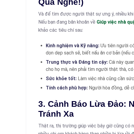
Qua Nghe!)
Và để tìm được người thật sự ưng ý, nhiều khi
Nếu bạn đang băn khoăn về
Giúp việc nhà q
khảo các tiêu chí sau:
Kinh nghiệm và Kỹ năng:
Ưu tiên người có
dọn dẹp sạch sẽ, biết nấu ăn cơ bản (nếu c
Trung thực và Đáng tin cậy:
Cái này quan
cho họ mà, nên phải tìm người thật thà, có l
Sức khỏe tốt:
Làm việc nhà cũng cần sức 
Tính cách phù hợp:
Người hòa đồng, dễ ch
3. Cảnh Báo Lừa Đảo: 
Tránh Xa
Thật ra, thị trường giúp việc bây giờ cũng có
nhiều chị em khách hàng than phiền bị lừa rồi 