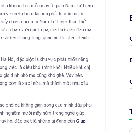
ệc nhà không tên mỗi ngày ở quận Nam Từ Liêm
àm về mệt nhoài, lại còn phải lo cơm nước,
 thấy nhiều chị em ở Nam Từ Liêm than thở
như có bão vừa quét qua, mà thời gian đâu mà
ồ chơi vứt lung tung, quần áo thì chất thành
T
Hà Nội, đặc biệt là khu vực phát triển năng
g việc là điều khó tránh khỏi. Nhiều khi, chị
T
o gia đình nhỏ mà cũng khó ghê. Vậy nên,
ông còn là xa xỉ nữa, mà thành một nhu cầu
T
ao phó cả không gian sống của mình đâu phải
kinh nghiệm mười mấy năm trong nghề giúp
 hay ho, đặc biệt là những ai đang cần
Giúp