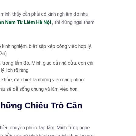
 mình thấy cần phải có kinh nghiệm đó nha.
uận Nam Từ Liêm Hà Nội
, thì đừng ngại tham
 kinh nghiệm, biết sắp xếp công việc hợp lý,
ần).
 trọng lắm đó. Mình giao cả nhà cửa, con cái
ý lịch rõ ràng.
khỏe, đặc biệt là những việc nặng nhọc.
ịu sẽ dễ sống chung và làm việc hơn.
Những Chiêu Trò Cần
 nhiều chuyện phức tạp lắm. Mình từng nghe
đó. Hồi xưa có chị khách gọi mình than, bị một