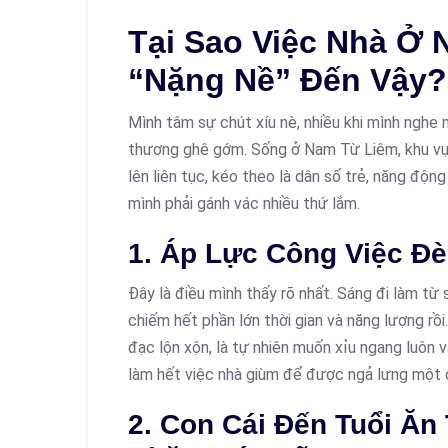
Tại Sao Việc Nhà Ở 
“Nặng Nề” Đến Vậy?
Mình tâm sự chút xíu nè, nhiều khi mình nghe
thương ghê gớm. Sống ở Nam Từ Liêm, khu vực
lên liên tục, kéo theo là dân số trẻ, năng độn
mình phải gánh vác nhiều thứ lắm.
1. Áp Lực Công Việc Đè
Đây là điều mình thấy rõ nhất. Sáng đi làm từ 
chiếm hết phần lớn thời gian và năng lượng rồ
đạc lộn xộn, là tự nhiên muốn xỉu ngang luôn 
làm hết việc nhà giùm để được ngả lưng một c
2. Con Cái Đến Tuổi Ăn