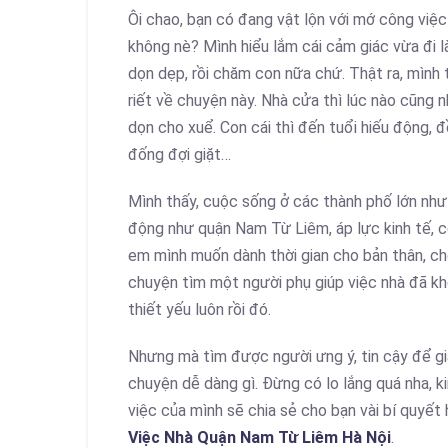
Ôi chao, bạn có đang vật lộn với mớ công vi
không nè? Mình hiểu lắm cái cảm giác vừa đi l
dọn dẹp, rồi chăm con nữa chứ. Thật ra, mình
riết về chuyện này. Nhà cửa thì lúc nào cũng 
dọn cho xuể. Con cái thì đến tuổi hiếu động, đ
đống đợi giặt…
Mình thấy, cuộc sống ở các thành phố lớn như 
động như quận Nam Từ Liêm, áp lực kinh tế, côn
em mình muốn dành thời gian cho bản thân, ch
chuyện tìm một người phụ giúp việc nhà đã kh
thiết yếu luôn rồi đó.
Nhưng mà tìm được người ưng ý, tin cậy để gi
chuyện dễ dàng gì. Đừng có lo lắng quá nha, 
việc của mình sẽ chia sẻ cho bạn vài bí quyết
Việc Nhà Quận Nam Từ Liêm Hà Nội
.