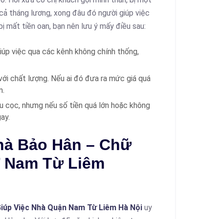
 cả tháng lương, xong đâu đó người giúp việc
ị mất tiền oan, bạn nên lưu ý mấy điều sau:
iúp việc qua các kênh không chính thống,
 với chất lượng. Nếu ai đó đưa ra mức giá quá
n.
u cọc, nhưng nếu số tiền quá lớn hoặc không
ay.
hà Bảo Hân – Chữ
Ở Nam Từ Liêm
iúp Việc Nhà Quận Nam Từ Liêm Hà Nội
uy