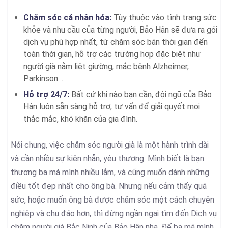
Chăm sóc cá nhân hóa:
Tùy thuộc vào tình trạng sức
khỏe và nhu cầu của từng người, Bảo Hân sẽ đưa ra gói
dịch vụ phù hợp nhất, từ chăm sóc bán thời gian đến
toàn thời gian, hỗ trợ các trường hợp đặc biệt như
người già nằm liệt giường, mắc bệnh Alzheimer,
Parkinson…
Hỗ trợ 24/7:
Bất cứ khi nào bạn cần, đội ngũ của Bảo
Hân luôn sẵn sàng hỗ trợ, tư vấn để giải quyết mọi
thắc mắc, khó khăn của gia đình.
Nói chung, việc chăm sóc người già là một hành trình dài
và cần nhiều sự kiên nhẫn, yêu thương. Mình biết là bạn
thương ba má mình nhiều lắm, và cũng muốn dành những
điều tốt đẹp nhất cho ông bà. Nhưng nếu cảm thấy quá
sức, hoặc muốn ông bà được chăm sóc một cách chuyên
nghiệp và chu đáo hơn, thì đừng ngần ngại tìm đến Dịch vụ
chăm người già Bắc Ninh của Bảo Hân nha. Để ba má mình