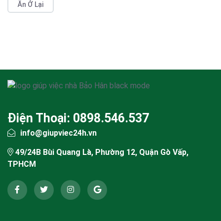
Ăn Ở Lại
Điện Thoại: 0898.546.537
info@giupviec24h.vn
49/24B Bùi Quang Là, Phường 12, Quận Gò Vấp,
TPHCM