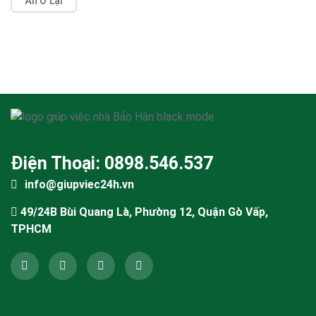
Ăn Ở Lại
Điện Thoại: 0898.546.537
info@giupviec24h.vn
49/24B Bùi Quang Là, Phường 12, Quận Gò Vấp,
TPHCM