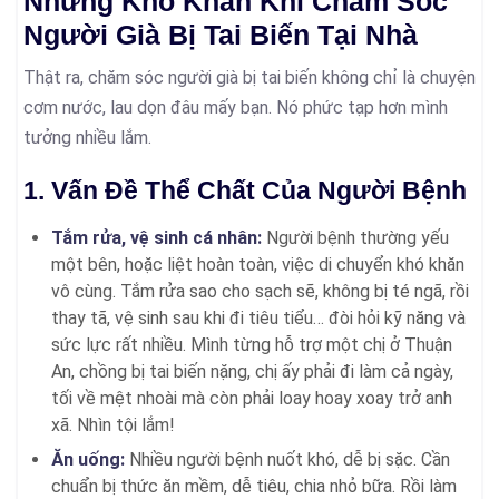
Những Khó Khăn Khi Chăm Sóc
Người Già Bị Tai Biến Tại Nhà
Thật ra, chăm sóc người già bị tai biến không chỉ là chuyện
cơm nước, lau dọn đâu mấy bạn. Nó phức tạp hơn mình
tưởng nhiều lắm.
1. Vấn Đề Thể Chất Của Người Bệnh
Tắm rửa, vệ sinh cá nhân:
Người bệnh thường yếu
một bên, hoặc liệt hoàn toàn, việc di chuyển khó khăn
vô cùng. Tắm rửa sao cho sạch sẽ, không bị té ngã, rồi
thay tã, vệ sinh sau khi đi tiêu tiểu… đòi hỏi kỹ năng và
sức lực rất nhiều. Mình từng hỗ trợ một chị ở Thuận
An, chồng bị tai biến nặng, chị ấy phải đi làm cả ngày,
tối về mệt nhoài mà còn phải loay hoay xoay trở anh
xã. Nhìn tội lắm!
Ăn uống:
Nhiều người bệnh nuốt khó, dễ bị sặc. Cần
chuẩn bị thức ăn mềm, dễ tiêu, chia nhỏ bữa. Rồi làm