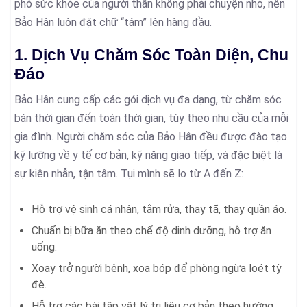
phó sức khỏe của người thân không phải chuyện nhỏ, nên
Bảo Hân luôn đặt chữ “tâm” lên hàng đầu.
1. Dịch Vụ Chăm Sóc Toàn Diện, Chu
Đáo
Bảo Hân cung cấp các gói dịch vụ đa dạng, từ chăm sóc
bán thời gian đến toàn thời gian, tùy theo nhu cầu của mỗi
gia đình. Người chăm sóc của Bảo Hân đều được đào tạo
kỹ lưỡng về y tế cơ bản, kỹ năng giao tiếp, và đặc biệt là
sự kiên nhẫn, tận tâm. Tụi mình sẽ lo từ A đến Z:
Hỗ trợ vệ sinh cá nhân, tắm rửa, thay tã, thay quần áo.
Chuẩn bị bữa ăn theo chế độ dinh dưỡng, hỗ trợ ăn
uống.
Xoay trở người bệnh, xoa bóp để phòng ngừa loét tỳ
đè.
Hỗ trợ các bài tập vật lý trị liệu cơ bản theo hướng