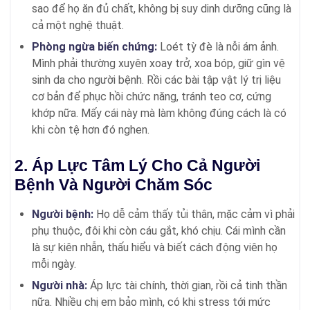
sao để họ ăn đủ chất, không bị suy dinh dưỡng cũng là
cả một nghệ thuật.
Phòng ngừa biến chứng:
Loét tỳ đè là nỗi ám ảnh.
Mình phải thường xuyên xoay trở, xoa bóp, giữ gìn vệ
sinh da cho người bệnh. Rồi các bài tập vật lý trị liệu
cơ bản để phục hồi chức năng, tránh teo cơ, cứng
khớp nữa. Mấy cái này mà làm không đúng cách là có
khi còn tệ hơn đó nghen.
2. Áp Lực Tâm Lý Cho Cả Người
Bệnh Và Người Chăm Sóc
Người bệnh:
Họ dễ cảm thấy tủi thân, mặc cảm vì phải
phụ thuộc, đôi khi còn cáu gắt, khó chịu. Cái mình cần
là sự kiên nhẫn, thấu hiểu và biết cách động viên họ
mỗi ngày.
Người nhà:
Áp lực tài chính, thời gian, rồi cả tinh thần
nữa. Nhiều chị em bảo mình, có khi stress tới mức