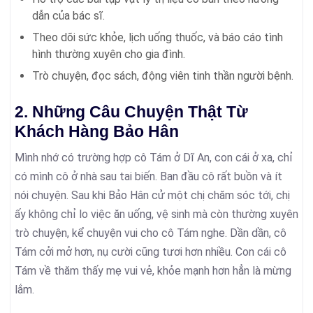
dẫn của bác sĩ.
Theo dõi sức khỏe, lịch uống thuốc, và báo cáo tình
hình thường xuyên cho gia đình.
Trò chuyện, đọc sách, động viên tinh thần người bệnh.
2. Những Câu Chuyện Thật Từ
Khách Hàng Bảo Hân
Mình nhớ có trường hợp cô Tám ở Dĩ An, con cái ở xa, chỉ
có mình cô ở nhà sau tai biến. Ban đầu cô rất buồn và ít
nói chuyện. Sau khi Bảo Hân cử một chị chăm sóc tới, chị
ấy không chỉ lo việc ăn uống, vệ sinh mà còn thường xuyên
trò chuyện, kể chuyện vui cho cô Tám nghe. Dần dần, cô
Tám cởi mở hơn, nụ cười cũng tươi hơn nhiều. Con cái cô
Tám về thăm thấy mẹ vui vẻ, khỏe mạnh hơn hẳn là mừng
lắm.