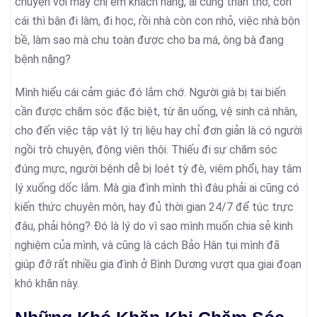
chuyện với mấy chị em khách hàng, ai cũng than thở, con
cái thì bận đi làm, đi học, rồi nhà còn con nhỏ, việc nhà bộn
bề, làm sao mà chu toàn được cho ba má, ông bà đang
bệnh nặng?
Mình hiểu cái cảm giác đó lắm chớ. Người già bị tai biến
cần được chăm sóc đặc biệt, từ ăn uống, vệ sinh cá nhân,
cho đến việc tập vật lý trị liệu hay chỉ đơn giản là có người
ngồi trò chuyện, động viên thôi. Thiếu đi sự chăm sóc
đúng mực, người bệnh dễ bị loét tỳ đè, viêm phổi, hay tâm
lý xuống dốc lắm. Mà gia đình mình thì đâu phải ai cũng có
kiến thức chuyên môn, hay đủ thời gian 24/7 để túc trực
đâu, phải hông? Đó là lý do vì sao mình muốn chia sẻ kinh
nghiệm của mình, và cũng là cách Bảo Hân tụi mình đã
giúp đỡ rất nhiều gia đình ở Bình Dương vượt qua giai đoạn
khó khăn này.