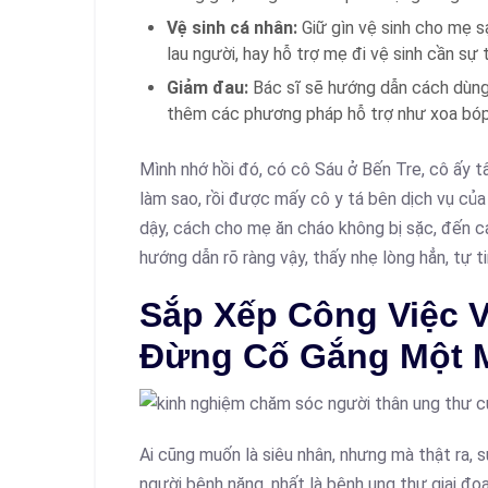
Vệ sinh cá nhân:
Giữ gìn vệ sinh cho mẹ sạ
lau người, hay hỗ trợ mẹ đi vệ sinh cần sự 
Giảm đau:
Bác sĩ sẽ hướng dẫn cách dùng
thêm các phương pháp hỗ trợ như xoa bóp
Mình nhớ hồi đó, có cô Sáu ở Bến Tre, cô ấy t
làm sao, rồi được mấy cô y tá bên dịch vụ củ
dậy, cách cho mẹ ăn cháo không bị sặc, đến c
hướng dẫn rõ ràng vậy, thấy nhẹ lòng hẳn, tự t
Sắp Xếp Công Việc V
Đừng Cố Gắng Một 
Ai cũng muốn là siêu nhân, nhưng mà thật ra, 
người bệnh nặng, nhất là bệnh ung thư giai đoạn