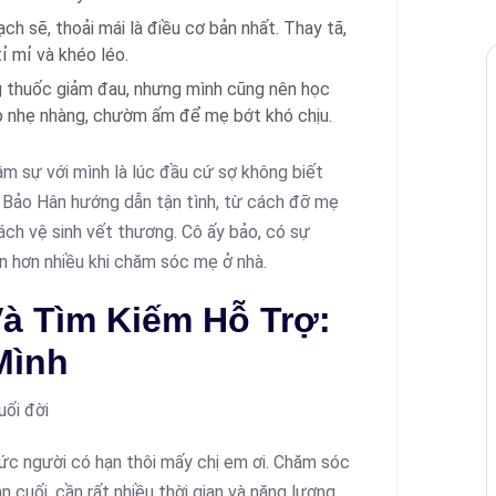
ch sẽ, thoải mái là điều cơ bản nhất. Thay tã,
tỉ mỉ và khéo léo.
 thuốc giảm đau, nhưng mình cũng nên học
 nhẹ nhàng, chườm ấm để mẹ bớt khó chịu.
âm sự với mình là lúc đầu cứ sợ không biết
a Bảo Hân hướng dẫn tận tình, từ cách đỡ mẹ
ách vệ sinh vết thương. Cô ấy bảo, có sự
in hơn nhiều khi chăm sóc mẹ ở nhà.
à Tìm Kiếm Hỗ Trợ:
Mình
sức người có hạn thôi mấy chị em ơi. Chăm sóc
 cuối, cần rất nhiều thời gian và năng lượng.