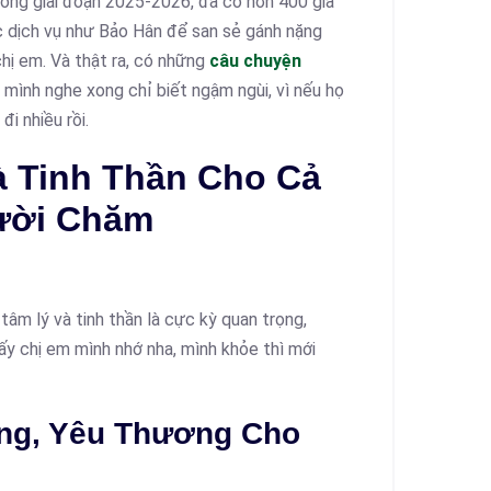
trong giai đoạn 2025-2026, đã có hơn 400 gia
ác dịch vụ như Bảo Hân để san sẻ gánh nặng
chị em. Và thật ra, có những
câu chuyện
mình nghe xong chỉ biết ngậm ngùi, vì nếu họ
đi nhiều rồi.
 Tinh Thần Cho Cả
ười Chăm
âm lý và tinh thần là cực kỳ quan trọng,
y chị em mình nhớ nha, mình khỏe thì mới
ng, Yêu Thương Cho