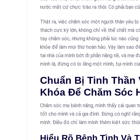
nước mắt cứ chực trào ra thôi. Có phải bạn c
Thật ra, việc chăm sóc một người thân yêu bị 
thách cực kỳ lớn, không chỉ về thể chất mà cò
tay chăm sóc, nhưng không phải lúc nào cũng c
khỏe để làm mọi thứ hoàn hảo. Vậy làm sao đ
tại nhà của mình bớt đi phần nặng nề, và mẹ 
mình là, đừng có lo lắng một mình, tụi mình c
Chuẩn Bị Tinh Thần 
Khóa Để Chăm Sóc 
Chăm sóc mẹ bệnh nặng, mình thấy cái quan trọ
tốt cho mình và cả gia đình. Đừng có nghĩ rằ
mình. Điều đó chỉ làm mình thêm kiệt sức thôi
Hiểu Rõ Bệnh Tình Và 