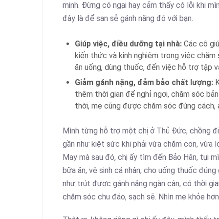
minh. Đừng có ngại hay cảm thấy có lỗi khi mì
đây là để san sẻ gánh nặng đó với bạn.
Giúp việc, điều dưỡng tại nhà:
Các cô giú
kiến thức và kinh nghiệm trong việc chăm 
ăn uống, dùng thuốc, đến việc hỗ trợ tập vật
Giảm gánh nặng, đảm bảo chất lượng:
K
thêm thời gian để nghỉ ngơi, chăm sóc bản
thời, mẹ cũng được chăm sóc đúng cách, a
Mình từng hỗ trợ một chị ở Thủ Đức, chồng đi 
gần như kiệt sức khi phải vừa chăm con, vừa l
May mà sau đó, chị ấy tìm đến Bảo Hân, tụi m
bữa ăn, vệ sinh cá nhân, cho uống thuốc đúng 
như trút được gánh nặng ngàn cân, có thời gi
chăm sóc chu đáo, sạch sẽ. Nhìn mẹ khỏe hơn c