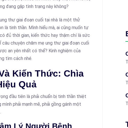
ũng đang gặp tình trạng này không?
ung thư giai đoạn cuối tại nhà là một thử
n là tinh thần. Mình hiểu mà, ai cũng muốn tự
ó đủ thời gian, kiến thức hay thậm chí là sức
ể câu chuyện chăm mẹ ung thư giai đoạn cuối
được an yên nhất có thể? Kinh nghiệm của
ùng tìm cách nhé.
T
Và Kiến Thức: Chìa
Hiệu Quả
T
ng đầu tiên là phải chuẩn bị tinh thần thiệt
T
ng mình phải mạnh mẽ, phải gồng gánh một
.
Tâm Lý Người Bệnh