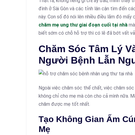
Thật ra, không riêng gì chị ấy đâu, mình thấy 
đình ở Sài Gòn và các tỉnh lân cận tìm đến c
này. Con số đó nói lên nhiều điều lắm đó mấy 
chăm mẹ ung thư giai đoạn cuối tại nhà
mà 
biết sớm có chỗ hỗ trợ thì có lẽ đã bớt vất vả 
Chăm Sóc Tâm Lý Và
Người Bệnh Lẫn Ng
Ngoài việc chăm sóc thể chất, việc chăm sóc t
không chỉ cho mẹ mà còn cho cả mình nữa. Mấ
chăm được mẹ tốt nhất.
Tạo Không Gian Ấm Cú
Mẹ