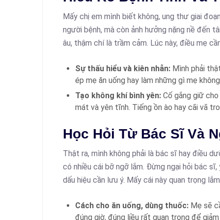
Mấy chị em mình biết không, ung thư giai đoạ
người bệnh, mà còn ảnh hưởng nặng nề đến tâ
âu, thậm chí là trầm cảm. Lúc này, điều mẹ cần
Sự thấu hiểu và kiên nhẫn:
Mình phải thậ
ép mẹ ăn uống hay làm những gì mẹ không
Tạo không khí bình yên:
Cố gắng giữ cho 
mát và yên tĩnh. Tiếng ồn ào hay cãi vã t
Học Hỏi Từ Bác Sĩ Và 
Thật ra, mình không phải là bác sĩ hay điều 
có nhiều cái bỡ ngỡ lắm. Đừng ngại hỏi bác sĩ
dấu hiệu cần lưu ý. Mấy cái này quan trọng lắm
Cách cho ăn uống, dùng thuốc:
Mẹ sẽ cầ
đúng giờ, đúng liều rất quan trọng để giảm