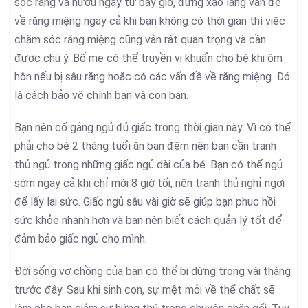
sóc răng và nướu ngay từ bây giờ, đừng xao lãng vấn đề
về răng miệng ngay cả khi bạn không có thời gian thì việc
chăm sóc răng miệng cũng vẫn rất quan trọng và cần
được chú ý. Bố mẹ có thể truyền vi khuẩn cho bé khi ôm
hôn nếu bị sâu răng hoặc có các vấn đề về răng miệng. Đó
là cách bảo vệ chính bạn và con bạn.
Bạn nên cố gắng ngủ đủ giấc trong thời gian này. Vì có thể
phải cho bé 2 tháng tuổi ăn ban đêm nên bạn cần tranh
thủ ngủ trong những giấc ngủ dài của bé. Bạn có thể ngủ
sớm ngay cả khi chỉ mới 8 giờ tối, nên tranh thủ nghỉ ngơi
để lấy lại sức. Giấc ngủ sâu vài giờ sẽ giúp bạn phục hồi
sức khỏe nhanh hơn và bạn nên biết cách quản lý tốt để
đảm bảo giấc ngủ cho mình.
Đời sống vợ chồng của bạn có thể bị dừng trong vài tháng
trước đây. Sau khi sinh con, sự mệt mỏi về thể chất sẽ