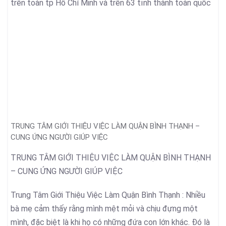
trên toàn tp Hồ Chí Minh và trên 63 tỉnh thành toàn quốc
TRUNG TÂM GIỚI THIỆU VIỆC LÀM QUẬN BÌNH THẠNH –
CUNG ỨNG NGƯỜI GIÚP VIỆC
TRUNG TÂM GIỚI THIỆU VIỆC LÀM QUẬN BÌNH THẠNH
– CUNG ỨNG NGƯỜI GIÚP VIỆC
Trung Tâm Giới Thiệu Việc Làm Quận Bình Thạnh : Nhiều
bà mẹ cảm thấy rằng mình mệt mỏi và chịu đựng một
mình, đặc biệt là khi họ có những đứa con lớn khác. Đó là