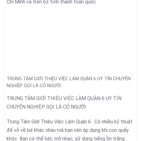
Chí Minh và trên 63 tỉnh thành toàn quốc
TRUNG TÂM GIỚI THIỆU VIỆC LÀM QUẬN 6 UY TÍN CHUYÊN
NGHIỆP GỌI LÀ CÓ NGƯỜI
TRUNG TÂM GIỚI THIỆU VIỆC LÀM QUẬN 6 UY TÍN
CHUYÊN NGHIỆP GỌI LÀ CÓ NGƯỜI
Trung Tâm Giới Thiệu Việc Làm Quận 6 : Có nhiều kỹ thuật
để vỗ về bé khác nhau mà bạn nên áp dụng khi con quấy
khóc. Bạn có thể hát, mở nhạc, sử dụng tiếng ồn trắng…