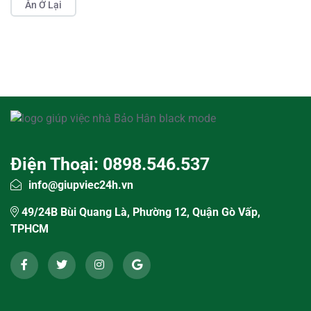
Ăn Ở Lại
Điện Thoại: 0898.546.537
info@giupviec24h.vn
49/24B Bùi Quang Là, Phường 12, Quận Gò Vấp,
TPHCM