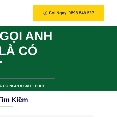
Gọi Ngay: 0898.546.537
 GỌI ANH
 LÀ CÓ
T
LÀ CÓ NGƯỜI SAU 1 PHÚT
Tìm Kiếm