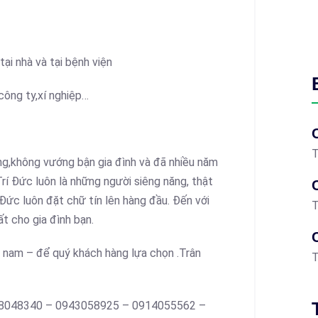
ại nhà và tại bệnh viện
công ty,xí nghiệp…
T
ràng,không vướng bận gia đình và đã nhiều năm
Trí Đức luôn là những người siêng năng, thật
í Đức luôn đặt chữ tín lên hàng đầu. Đến với
T
ất cho gia đình bạn.
– nam – để quý khách hàng lựa chọn .Trân
T
 0968048340 – 0943058925 – 0914055562 –