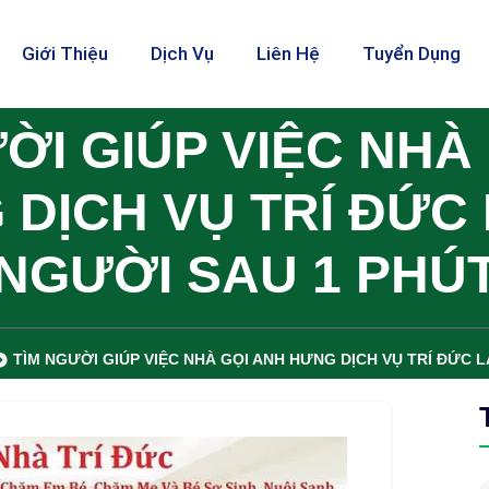
Giới Thiệu
Dịch Vụ
Liên Hệ
Tuyển Dụng
ỜI GIÚP VIỆC NHÀ
DỊCH VỤ TRÍ ĐỨC
NGƯỜI SAU 1 PHÚ
TÌM NGƯỜI GIÚP VIỆC NHÀ GỌI ANH HƯNG DỊCH VỤ TRÍ ĐỨC 