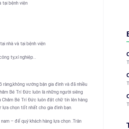
 tại bệnh viện
ại nhà và tại bệnh viện
công ty,xí nghiệp…
T
T
rõ ràng,không vướng bận gia đình và đã nhiều
Chăm Bé Trí Đức luôn là những người siêng
Vụ Chăm Bé Trí Đức luôn đặt chữ tín lên hàng
T
 lựa chọn tốt nhất cho gia đình bạn.
– nam – để quý khách hàng lựa chọn .Trân