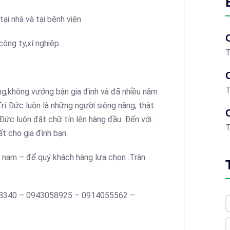
ại nhà và tại bệnh viện
công ty,xí nghiệp…
T
T
ràng,không vướng bận gia đình và đã nhiều năm
Trí Đức luôn là những người siêng năng, thật
í Đức luôn đặt chữ tín lên hàng đầu. Đến với
T
ất cho gia đình bạn.
– nam – để quý khách hàng lựa chọn .Trân
8048340 – 0943058925 – 0914055562 –