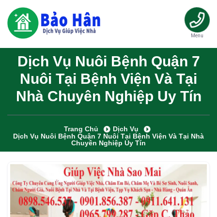
Menu
Dịch Vụ Nuôi Bệnh Quận 7
Nuôi Tại Bệnh Viện Và Tại
Nhà Chuyên Nghiệp Uy Tín
Trang Chủ
Dịch Vụ
Dịch Vụ Nuôi Bệnh Quận 7 Nuôi Tại Bệnh Viện Và Tại Nhà
Chuyên Nghiệp Uy Tín