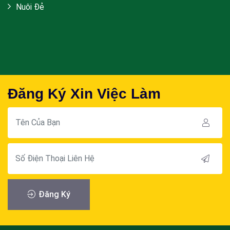
Nuôi Đẻ
Đăng Ký Xin Việc Làm
Đăng Ký