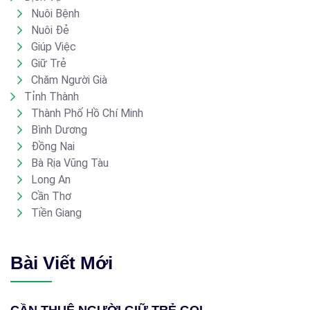
Nuôi Bệnh
Nuôi Đẻ
Giúp Việc
Giữ Trẻ
Chăm Người Già
Tỉnh Thành
Thành Phố Hồ Chí Minh
Bình Dương
Đồng Nai
Bà Rịa Vũng Tàu
Long An
Cần Thơ
Tiền Giang
Bài Viết Mới