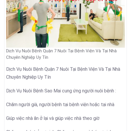
Dịch Vụ Nuôi Bệnh Quận 7 Nuôi Tại Bệnh Viện Và Tại Nhà
Chuyên Nghiệp Uy Tín
Dịch Vụ Nuôi Bệnh Quận 7 Nuôi Tại Bệnh Viện Và Tại Nhà
Chuyên Nghiệp Uy Tín
Dịch Vụ Nuôi Bệnh Sao Mai cung ứng người nuôi bệnh :
Chăm người già, người bệnh tại bệnh viện hoặc tại nhà
Giúp việc nhà ăn ở lại và giúp việc nhà theo giờ