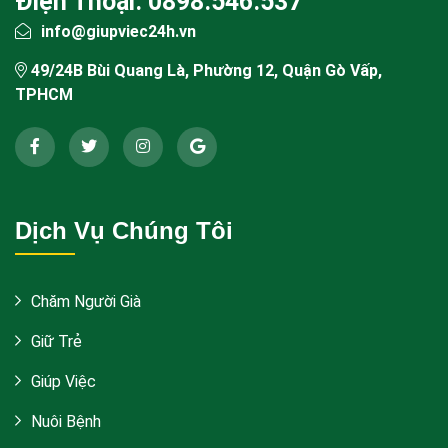
Điện Thoại: 0898.546.537
info@giupviec24h.vn
49/24B Bùi Quang Là, Phường 12, Quận Gò Vấp,
TPHCM
Dịch Vụ Chúng Tôi
Chăm Người Già
Giữ Trẻ
Giúp Việc
Nuôi Bệnh