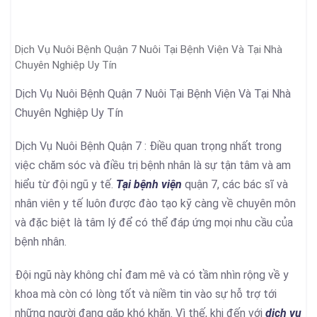
Dịch Vụ Nuôi Bệnh Quận 7 Nuôi Tại Bệnh Viện Và Tại Nhà
Chuyên Nghiệp Uy Tín
Dịch Vụ Nuôi Bệnh Quận 7 Nuôi Tại Bệnh Viện Và Tại Nhà
Chuyên Nghiệp Uy Tín
Dịch Vụ Nuôi Bệnh Quận 7 : Điều quan trọng nhất trong
việc chăm sóc và điều trị bệnh nhân là sự tận tâm và am
hiểu từ đội ngũ y tế.
Tại bệnh viện
quận 7, các bác sĩ và
nhân viên y tế luôn được đào tạo kỹ càng về chuyên môn
và đặc biệt là tâm lý để có thể đáp ứng mọi nhu cầu của
bệnh nhân.
Đội ngũ này không chỉ đam mê và có tầm nhìn rộng về y
khoa mà còn có lòng tốt và niềm tin vào sự hỗ trợ tới
những người đang gặp khó khăn. Vì thế, khi đến với
dịch vụ