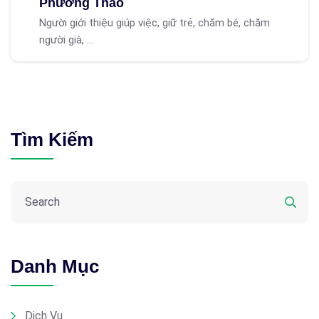
Phương Thảo
Người giới thiệu giúp việc, giữ trẻ, chăm bé, chăm
người già, ...
Tìm Kiếm
Danh Mục
Dịch Vụ