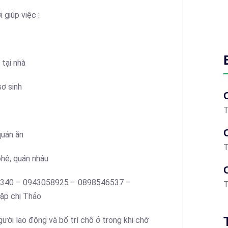
giúp việc :
 tại nhà
ơ sinh
T
quán ăn
T
phê, quán nhậu
48340 – 0943058925 – 0898546537 –
T
p chị Thảo
ười lao động và bố trí chỗ ở trong khi chờ