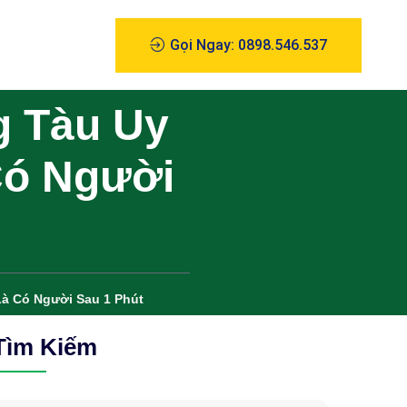
Gọi Ngay: 0898.546.537
g Tàu Uy
Có Người
Là Có Người Sau 1 Phút
Tìm Kiếm