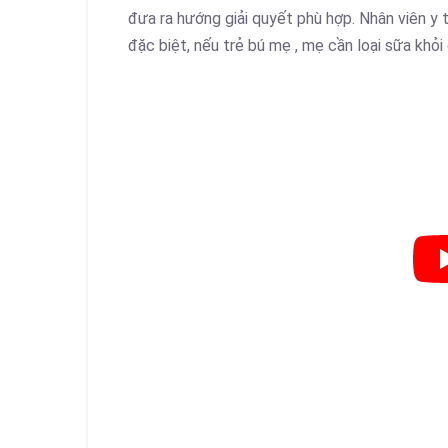
đưa ra hướng giải quyết phù hợp. Nhân viên y
đặc biệt, nếu trẻ bú mẹ , mẹ cần loại sữa khỏi