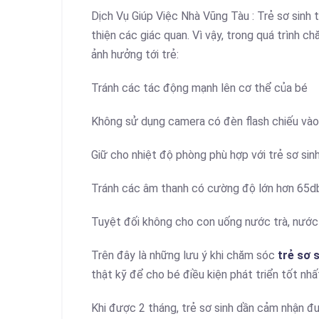
Dịch Vụ Giúp Việc Nhà Vũng Tàu : Trẻ sơ sinh 
thiện các giác quan. Vì vậy, trong quá trình 
ảnh hưởng tới trẻ:
Tránh các tác động mạnh lên cơ thể của bé
Không sử dụng camera có đèn flash chiếu và
Giữ cho nhiệt độ phòng phù hợp với trẻ sơ sin
Tránh các âm thanh có cường độ lớn hơn 65d
Tuyệt đối không cho con uống nước trà, nước
Trên đây là những lưu ý khi chăm sóc
trẻ sơ 
thật kỹ để cho bé điều kiện phát triển tốt nhấ
Khi được 2 tháng, trẻ sơ sinh dần cảm nhận đ