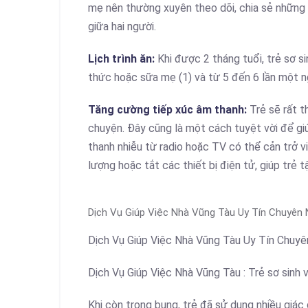
mẹ nên thường xuyên theo dõi, chia sẻ những 
giữa hai người.
Lịch trình ăn:
Khi được 2 tháng tuổi, trẻ sơ 
thức hoặc sữa mẹ (1) và từ 5 đến 6 lần một n
Tăng cường tiếp xúc âm thanh:
Trẻ sẽ rất t
chuyện. Đây cũng là một cách tuyệt vời để gi
thanh nhiễu từ radio hoặc TV có thể cản trở v
lượng hoặc tắt các thiết bị điện tử, giúp trẻ t
Dịch Vụ Giúp Việc Nhà Vũng Tàu Uy Tín Chuyên 
Dịch Vụ Giúp Việc Nhà Vũng Tàu Uy Tín Chuyê
Dịch Vụ Giúp Việc Nhà Vũng Tàu : Trẻ sơ sinh
Khi còn trong bụng, trẻ đã sử dụng nhiều giác 