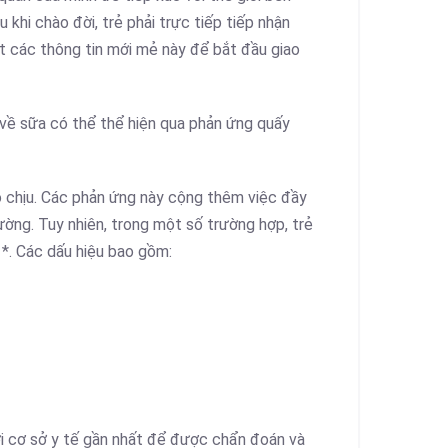
khi chào đời, trẻ phải trực tiếp tiếp nhận
ết các thông tin mới mẻ này để bắt đầu giao
về sữa có thể thể hiện qua phản ứng quấy
ó chịu. Các phản ứng này cộng thêm việc đầy
ường. Tuy nhiên, trong một số trường hợp, trẻ
 *. Các dấu hiệu bao gồm:
ới cơ sở y tế gần nhất để được chẩn đoán và