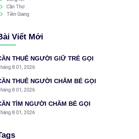
Cần Thơ
Tiền Giang
Bài Viết Mới
CẦN THUÊ NGƯỜI GIỮ TRẺ GỌI
háng 8 01, 2026
CẦN THUÊ NGƯỜI CHĂM BÉ GỌI
háng 8 01, 2026
CẦN TÌM NGƯỜI CHĂM BÉ GỌI
háng 8 01, 2026
Tags