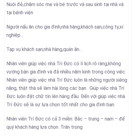
Nuôi đẻ,chăm sóc mẹ và bé trước và sau sinh tại nhà và
tại bệnh viện
Người nấu ăn cho gia đình,nhà hàng,khách sạn,công ty,xí
nghiệp…
Tạp vụ khách sạn,nhà hàng,quán ăn…
Nhân viên giúp việc nhà Trí Đức có lí lịch rõ ràng,không
vướng bận gia đình và đã nhiều năm kinh trong công việc.
Nhân viên giúp việc nhà Trí Đức luôn là những người siêng
năng, thật thà sẽ làm hài lòng các bạn . Giúp việc nhà Trí
Đức luôn đặt chữ tín lên hàng đầu. Đến với giúp việc nhà
Trí Đức sẽ là sự lựa chọn tốt nhất cho gia đình bạn.
Nhân viên Trí Đức có cả 3 miền: Bắc – trung – nam – để
quý khách hàng lựa chọn .Trân trọng