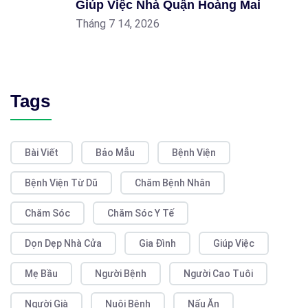
Giúp Việc Nhà Quận Hoàng Mai
Tháng 7 14, 2026
Tags
Bài Viết
Bảo Mẫu
Bệnh Viện
Bệnh Viện Từ Dũ
Chăm Bệnh Nhân
Chăm Sóc
Chăm Sóc Y Tế
Dọn Dẹp Nhà Cửa
Gia Đình
Giúp Việc
Mẹ Bầu
Người Bệnh
Người Cao Tuôi
Người Già
Nuôi Bệnh
Nấu Ăn