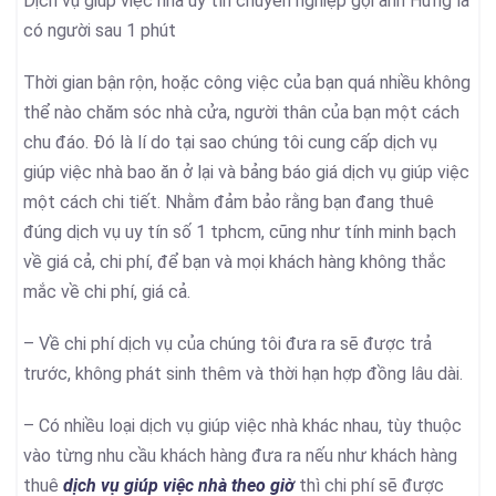
Dịch vụ giúp việc nhà uy tín chuyên nghiệp gọi anh Hưng là
có người sau 1 phút
Thời gian bận rộn, hoặc công việc của bạn quá nhiều không
thể nào chăm sóc nhà cửa, người thân của bạn một cách
chu đáo. Đó là lí do tại sao chúng tôi cung cấp dịch vụ
giúp việc nhà bao ăn ở lại và bảng báo giá dịch vụ giúp việc
một cách chi tiết. Nhằm đảm bảo rằng bạn đang thuê
đúng dịch vụ uy tín số 1 tphcm, cũng như tính minh bạch
về giá cả, chi phí, để bạn và mọi khách hàng không thắc
mắc về chi phí, giá cả.
– Về chi phí dịch vụ của chúng tôi đưa ra sẽ được trả
trước, không phát sinh thêm và thời hạn hợp đồng lâu dài.
– Có nhiều loại dịch vụ giúp việc nhà khác nhau, tùy thuộc
vào từng nhu cầu khách hàng đưa ra nếu như khách hàng
thuê
dịch vụ giúp việc nhà theo giờ
thì chi phí sẽ được