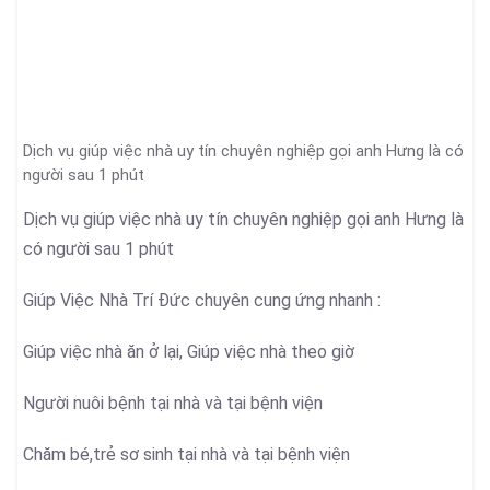
Dịch vụ giúp việc nhà uy tín chuyên nghiệp gọi anh Hưng là có
người sau 1 phút
Dịch vụ giúp việc nhà uy tín chuyên nghiệp gọi anh Hưng là
có người sau 1 phút
Giúp Việc Nhà Trí Đức chuyên cung ứng nhanh :
Giúp việc nhà ăn ở lại, Giúp việc nhà theo giờ
Người nuôi bệnh tại nhà và tại bệnh viện
Chăm bé,trẻ sơ sinh tại nhà và tại bệnh viện