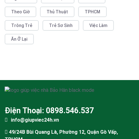
Theo Giờ
Thủ Thuật
TPHCM
Trông Trẻ
Trẻ Sơ Sinh
Việc Làm
Ăn Ở Lại
Điện Thoại: 0898.546.537
info@giupviec24h.vn
49/24B Bùi Quang Là, Phường 12, Quận Gò Vấp,