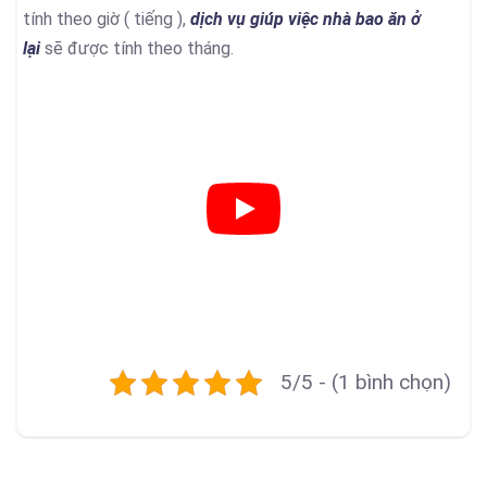
tính theo giờ ( tiếng ),
dịch vụ giúp việc nhà bao ăn ở
lại
sẽ được tính theo tháng.
5/5 - (1 bình chọn)