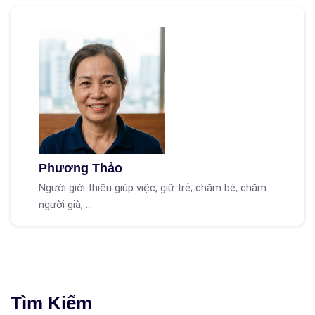
Phương Thảo
Người giới thiệu giúp việc, giữ trẻ, chăm bé, chăm
người già, ...
Tìm Kiếm