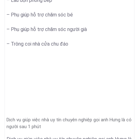
– Lau dọn phòng bếp
– Phụ giúp hỗ trợ chăm sóc bé
– Phụ giúp hỗ trợ chăm sóc người già
– Trông coi nhà cửa chu đáo
Dịch vụ giúp việc nhà uy tín chuyên nghiệp gọi anh Hưng là có
người sau 1 phút