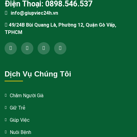
Điện Thoại: 0898.546.537
info@giupviec24h.vn
49/24B Bùi Quang Là, Phường 12, Quận Gò Vấp,
TPHCM
Dịch Vụ Chúng Tôi
Chăm Người Già
Giữ Trẻ
Giúp Việc
Nuôi Bệnh