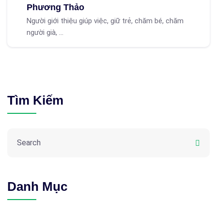
Phương Thảo
Người giới thiệu giúp việc, giữ trẻ, chăm bé, chăm
người già, ...
Tìm Kiếm
Danh Mục