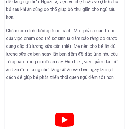
dễ dàng ngủ hơn. Ngoài ra, việc vỗ nhẹ hoặc vỗ ợ hơi cho
bé sau khi ăn cũng có thể giúp bé thư giãn cho ngủ sâu
hơn.
Chăm sóc dinh dưỡng đúng cách: Một phần quan trọng
của việc chăm sóc trẻ sơ sinh là đảm bảo rằng bé được
cung cấp đủ lượng sữa cần thiết. Mẹ nên cho bé ăn đủ
lượng sữa cả ban ngày lẫn ban đêm để đáp ứng nhu cầu
tăng cao trong giai đoạn này. Đặc biệt, việc giảm dần cữ
ăn ban đêm cũng như tăng cữ ăn vào ban ngày là một
cách để giúp bé phát triển thói quen ngủ đêm tốt hơn.