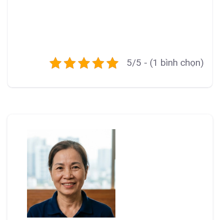
5/5 - (1 bình chọn)