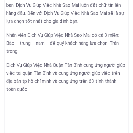
bạn. Dịch Vụ Giúp Việc Nhà Sao Mai luôn đặt chữ tín lên
hàng đầu. Đến với Dịch Vụ Giúp Việc Nhà Sao Mai sẽ là sự
lựa chọn tốt nhất cho gia đình bạn.
Nhân viên Dịch Vụ Giúp Việc Nhà Sao Mai có cả 3 miền:
Bắc – trung – nam – để quý khách hàng lựa chọn .Trân
trọng
Dịch Vụ Giúp Việc Nhà Quận Tân Bình cung ứng người giúp
việc tại quận Tân Bình và cung ứng người giúp việc trên
địa bàn tp hồ chí minh và cung ứng trên 63 tỉnh thành
toàn quốc