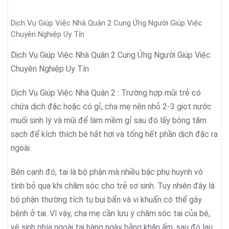
Dịch Vụ Giúp Việc Nhà Quận 2 Cung Ứng Người Giúp Việc
Chuyên Nghiệp Uy Tín
Dịch Vụ Giúp Việc Nhà Quận 2 Cung Ứng Người Giúp Việc
Chuyên Nghiệp Uy Tín
Dịch Vụ Giúp Việc Nhà Quận 2 : Trường hợp mũi trẻ có
chứa dịch đặc hoặc có gỉ, cha mẹ nên nhỏ 2-3 giọt nước
muối sinh lý và mũi để làm mềm gỉ sau đó lấy bông tăm
sạch để kích thích bé hắt hơi và tống hết phần dịch đặc ra
ngoài.
Bên cạnh đó, tai là bộ phận mà nhiều bậc phụ huynh vô
tình bỏ qua khi chăm sóc cho trẻ sơ sinh. Tuy nhiên đây là
bộ phận thường tích tụ bụi bẩn và vi khuẩn có thể gây
bệnh ở tai. Vì vậy, cha mẹ cần lưu ý chăm sóc tai của bé,
vệ sinh phía ngoài tai hàng ngày bằng khăn ấm, sau đó lau