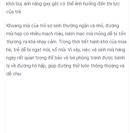
khói bụi, ánh nắng gay gắt có thể ảnh hưởng đến thị lực
của trẻ.
Khoang mũi của trẻ sơ sinh thường ngắn và nhỏ, đường
mũi hẹp có nhiều mạch máu, niêm mạc mũi mỏng dễ bị tổn
thương và khá nhạy cảm. Trong thời tiết hanh khô của mùa
hè, trẻ dễ bị ngạt mũi, sổ mũi. Vì vậy, việc vệ sinh mũi hàng
ngày rất quan trọng để bảo vệ bé phòng tránh được bệnh
lý về đường hô hấp, giúp đường thở luôn thông thoáng và
dễ chịu.