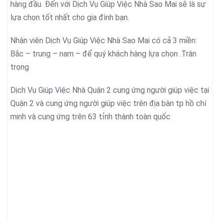
hàng đầu. Đến với Dịch Vụ Giúp Việc Nhà Sao Mai sẽ là sự
lựa chọn tốt nhất cho gia đình bạn.
Nhân viên Dịch Vụ Giúp Việc Nhà Sao Mai có cả 3 miền:
Bắc – trung – nam – để quý khách hàng lựa chọn .Trân
trọng
Dịch Vụ Giúp Việc Nhà Quận 2 cung ứng người giúp việc tại
Quận 2 và cung ứng người giúp việc trên địa bàn tp hồ chí
minh và cung ứng trên 63 tỉnh thành toàn quốc