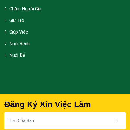
Chăm Người Già
Giữ Trẻ
Giúp Việc
Nuôi Bệnh
Nuôi Đẻ
Đăng Ký Xin Việc Làm