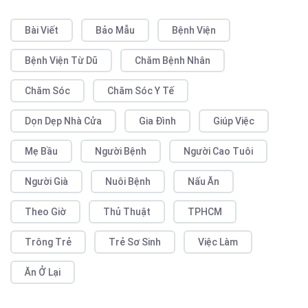
Bài Viết
Bảo Mẫu
Bệnh Viện
Bệnh Viện Từ Dũ
Chăm Bệnh Nhân
Chăm Sóc
Chăm Sóc Y Tế
Dọn Dẹp Nhà Cửa
Gia Đình
Giúp Việc
Mẹ Bầu
Người Bệnh
Người Cao Tuôi
Người Già
Nuôi Bệnh
Nấu Ăn
Theo Giờ
Thủ Thuật
TPHCM
Trông Trẻ
Trẻ Sơ Sinh
Việc Làm
Ăn Ở Lại