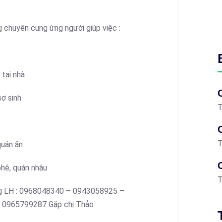
 chuyên cung ứng người giúp việc :
 tại nhà
ơ sinh
T
T
quán ăn
phê, quán nhậu
T
ng LH : 0968048340 – 0943058925 –
 0965799287 Gặp chị Thảo