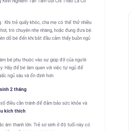
g Kinh Nghiệm Tận Tâm Gọi Chị Thảo Là Có
: Khi trẻ quấy khóc, cha mẹ có thể thử nhiều
ơi, trò chuyện nhẹ nhàng, hoặc đung đưa bé.
ỉ nên dỗ bé đến khi bắt đầu cảm thấy buồn ngủ
làm bé phụ thuộc vào sự giúp đỡ của người
y. Hãy để bé làm quen với việc tự ngủ để
giấc ngủ sâu và ổn định hơn.
sinh 2 tháng
t số điều cần tránh để đảm bảo sức khỏe và
u kích thích
ặc âm thanh lớn. Trẻ sơ sinh ở độ tuổi này có