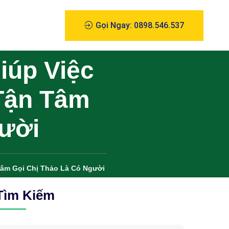
Gọi Ngay: 0898.546.537
iúp Việc
Tận Tâm
gười
âm Gọi Chị Thảo Là Có Người
Tìm Kiếm