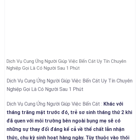
Dịch Vụ Cung Ứng Người Giúp Việc Bến Cát Uy Tín Chuyên
Nghiệp Gọi Là Có Người Sau 1 Phút
Dịch Vụ Cung Ứng Người Giúp Việc Bến Cát Uy Tín Chuyên
Nghiệp Gọi Là Có Người Sau 1 Phút
Dịch Vụ Cung Ứng Người Giúp Việc Bến Cát :
Khác với
tháng trăng mật trước đó, trẻ sơ sinh tháng thứ 2 khi
đã quen với môi trường bên ngoài bụng mẹ sẽ có
những sự thay đổi đáng kể cả về thể chất lẫn nhận
thức, chu kỳ sinh hoạt hàng ngày. Tùy thuộc vào thói