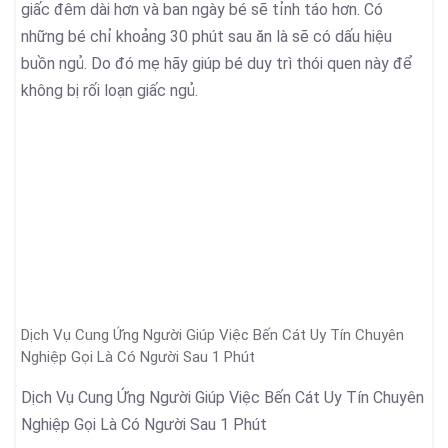
giấc đêm dài hơn và ban ngày bé sẽ tỉnh táo hơn. Có
những bé chỉ khoảng 30 phút sau ăn là sẽ có dấu hiệu
buồn ngủ. Do đó mẹ hãy giúp bé duy trì thói quen này để
không bị rối loạn giấc ngủ.
Dịch Vụ Cung Ứng Người Giúp Việc Bến Cát Uy Tín Chuyên
Nghiệp Gọi Là Có Người Sau 1 Phút
Dịch Vụ Cung Ứng Người Giúp Việc Bến Cát Uy Tín Chuyên
Nghiệp Gọi Là Có Người Sau 1 Phút