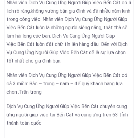
Nhân viên Dịch Vụ Cung Ứng Người Giúp Việc Bến Cát có lí
lịch rõ ràng,không vướng bận gia đình và đã nhiều năm kinh
trong công việc. Nhân viên Dịch Vụ Cung Ứng Người Giúp
Việc Bến Cát luôn là những người siêng năng, thật thà sẽ
làm hài lòng các bạn. Dịch Vụ Cung Ứng Người Giúp
Việc Bến Cát luôn đặt chữ tín lên hàng đầu. Đến với Dịch
Vụ Cung Ứng Người Giúp Việc Bến Cát sẽ là sự lựa chọn
tốt nhất cho gia đình bạn.
Nhân viên Dịch Vụ Cung Ứng Người Giúp Việc Bến Cát có
cả 3 miền: Bắc – trung – nam – để quý khách hàng lựa
chọn .Trân trọng
Dịch Vụ Cung Ứng Người Giúp Việc Bến Cát chuyên cung
ứng người giúp việc tại Bến Cát và cung ứng trên 63 tỉnh
thành toàn quốc