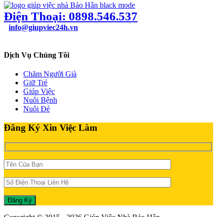
Điện Thoại: 0898.546.537
info@giupviec24h.vn
49/24B Bùi Quang Là, Phường 12, Quận Gò Vấp, TPHCM
Dịch Vụ Chúng Tôi
Chăm Người Già
Giữ Trẻ
Giúp Việc
Nuôi Bệnh
Nuôi Đẻ
Đăng Ký Xin Việc Làm
Đăng Ký