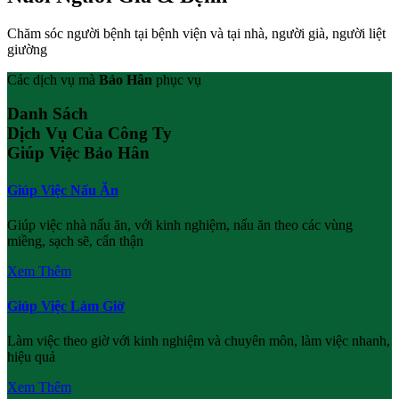
Chăm sóc người bệnh tại bệnh viện và tại nhà, người già, người liệt
giường
Các dịch vụ mà
Bảo Hân
phục vụ
Danh Sách
Dịch Vụ Của Công Ty
Giúp Việc Bảo Hân
Giúp Việc Nấu Ăn
Giúp việc nhà nấu ăn, với kinh nghiệm, nấu ăn theo các vùng
miềng, sạch sẽ, cẩn thận
Xem Thêm
Giúp Việc Làm Giờ
Làm việc theo giờ với kinh nghiệm và chuyên môn, làm việc nhanh,
hiệu quả
Xem Thêm