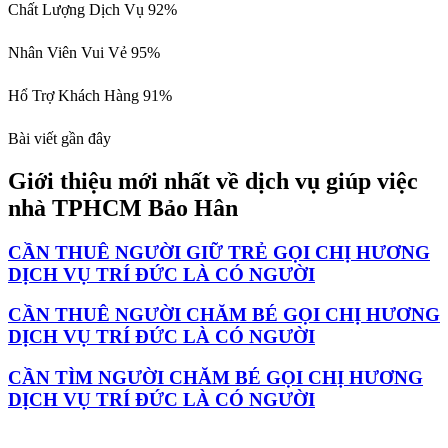
Chất Lượng Dịch Vụ
92%
Nhân Viên Vui Vẻ
95%
Hổ Trợ Khách Hàng
91%
Bài viết gần đây
Giới thiệu mới nhất về dịch vụ giúp việc
nhà TPHCM Bảo Hân
CẦN THUÊ NGƯỜI GIỮ TRẺ GỌI CHỊ HƯƠNG
DỊCH VỤ TRÍ ĐỨC LÀ CÓ NGƯỜI
CẦN THUÊ NGƯỜI CHĂM BÉ GỌI CHỊ HƯƠNG
DỊCH VỤ TRÍ ĐỨC LÀ CÓ NGƯỜI
CẦN TÌM NGƯỜI CHĂM BÉ GỌI CHỊ HƯƠNG
DỊCH VỤ TRÍ ĐỨC LÀ CÓ NGƯỜI