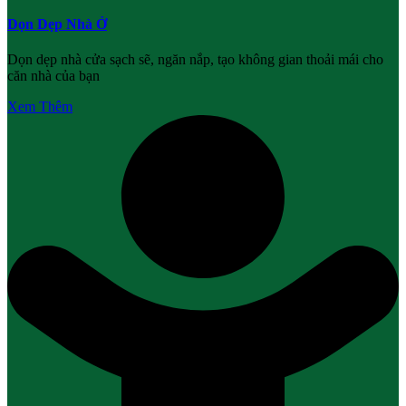
Dọn Dẹp Nhà Ở
Dọn dẹp nhà cửa sạch sẽ, ngăn nắp, tạo không gian thoải mái cho
căn nhà của bạn
Xem Thêm