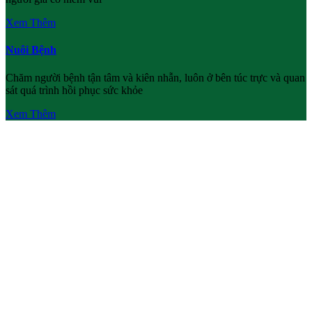
Xem Thêm
Nuôi Bệnh
Chăm người bệnh tận tâm và kiên nhẫn, luôn ở bên túc trực và quan
sát quá trình hồi phục sức khỏe
Xem Thêm