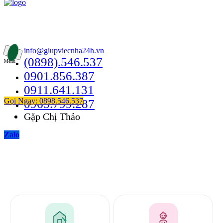
Thông Tin Liên Hệ
49/24B Bùi Quang Là, Phường 12, Quận Gò Vấp
info@giupviecnha24h.vn
(0898).546.537
Menu
0901.856.387
0911.641.131
Gọi Ngay: 0898.546.537
0965.799.287
Gặp Chị Thảo
Zalo