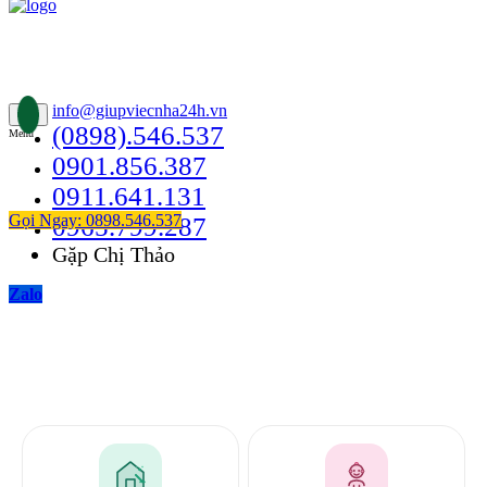
Thông Tin Liên Hệ
49/24B Bùi Quang Là, Phường 12, Quận Gò Vấp
info@giupviecnha24h.vn
(0898).546.537
Menu
0901.856.387
0911.641.131
Gọi Ngay: 0898.546.537
0965.799.287
Gặp Chị Thảo
Zalo