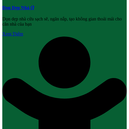
Dọn Dẹp Nhà Ở
Dọn dẹp nhà cửa sạch sẽ, ngăn nắp, tạo không gian thoải mái cho
căn nhà của bạn
Xem Thêm