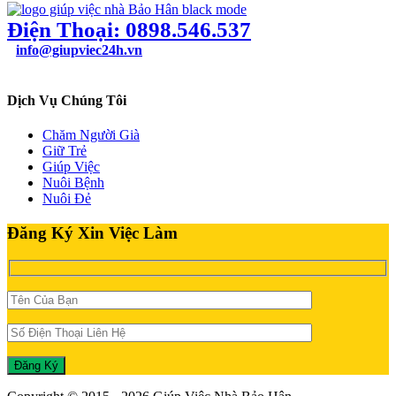
Điện Thoại: 0898.546.537
info@giupviec24h.vn
49/24B Bùi Quang Là, Phường 12, Quận Gò Vấp, TPHCM
Dịch Vụ Chúng Tôi
Chăm Người Già
Giữ Trẻ
Giúp Việc
Nuôi Bệnh
Nuôi Đẻ
Đăng Ký Xin Việc Làm
Đăng Ký