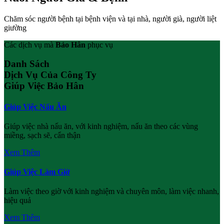
Chăm sóc người bệnh tại bệnh viện và tại nhà, người già, người liệt
giường
Các dịch vụ mà
Bảo Hân
phục vụ
Danh Sách
Dịch Vụ Của Công Ty
Giúp Việc Bảo Hân
Giúp Việc Nấu Ăn
Giúp việc nhà nấu ăn, với kinh nghiệm, nấu ăn theo các vùng
miềng, sạch sẽ, cẩn thận
Xem Thêm
Giúp Việc Làm Giờ
Làm việc theo giờ với kinh nghiệm và chuyên môn, làm việc nhanh,
hiệu quả
Xem Thêm