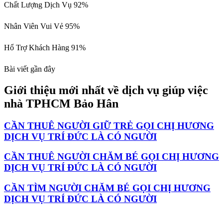
Chất Lượng Dịch Vụ
92%
Nhân Viên Vui Vẻ
95%
Hổ Trợ Khách Hàng
91%
Bài viết gần đây
Giới thiệu mới nhất về dịch vụ giúp việc
nhà TPHCM Bảo Hân
CẦN THUÊ NGƯỜI GIỮ TRẺ GỌI CHỊ HƯƠNG
DỊCH VỤ TRÍ ĐỨC LÀ CÓ NGƯỜI
CẦN THUÊ NGƯỜI CHĂM BÉ GỌI CHỊ HƯƠNG
DỊCH VỤ TRÍ ĐỨC LÀ CÓ NGƯỜI
CẦN TÌM NGƯỜI CHĂM BÉ GỌI CHỊ HƯƠNG
DỊCH VỤ TRÍ ĐỨC LÀ CÓ NGƯỜI