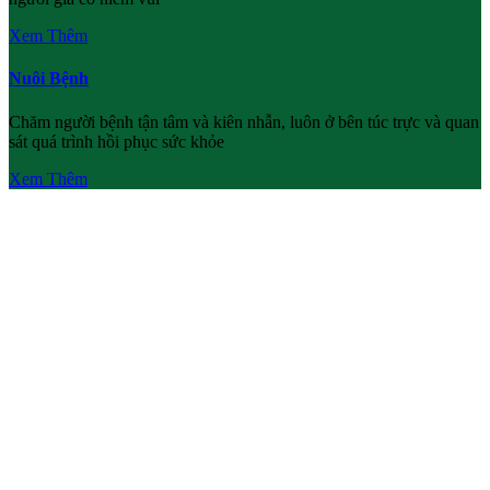
Xem Thêm
Nuôi Bệnh
Chăm người bệnh tận tâm và kiên nhẫn, luôn ở bên túc trực và quan
sát quá trình hồi phục sức khỏe
Xem Thêm