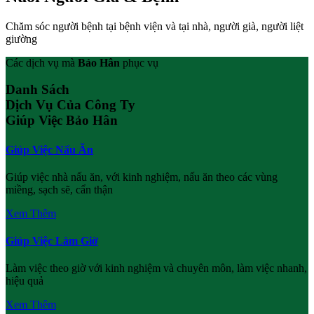
Chăm sóc người bệnh tại bệnh viện và tại nhà, người già, người liệt
giường
Các dịch vụ mà
Bảo Hân
phục vụ
Danh Sách
Dịch Vụ Của Công Ty
Giúp Việc Bảo Hân
Giúp Việc Nấu Ăn
Giúp việc nhà nấu ăn, với kinh nghiệm, nấu ăn theo các vùng
miềng, sạch sẽ, cẩn thận
Xem Thêm
Giúp Việc Làm Giờ
Làm việc theo giờ với kinh nghiệm và chuyên môn, làm việc nhanh,
hiệu quả
Xem Thêm