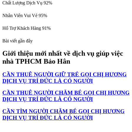
Chất Lượng Dịch Vụ
92%
Nhân Viên Vui Vẻ
95%
Hổ Trợ Khách Hàng
91%
Bài viết gần đây
Giới thiệu mới nhất về dịch vụ giúp việc
nhà TPHCM Bảo Hân
CẦN THUÊ NGƯỜI GIỮ TRẺ GỌI CHỊ HƯƠNG
DỊCH VỤ TRÍ ĐỨC LÀ CÓ NGƯỜI
CẦN THUÊ NGƯỜI CHĂM BÉ GỌI CHỊ HƯƠNG
DỊCH VỤ TRÍ ĐỨC LÀ CÓ NGƯỜI
CẦN TÌM NGƯỜI CHĂM BÉ GỌI CHỊ HƯƠNG
DỊCH VỤ TRÍ ĐỨC LÀ CÓ NGƯỜI