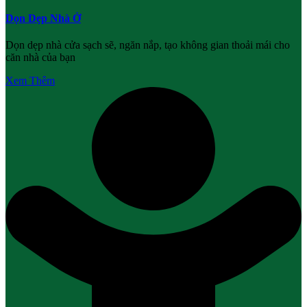
Dọn Dẹp Nhà Ở
Dọn dẹp nhà cửa sạch sẽ, ngăn nắp, tạo không gian thoải mái cho
căn nhà của bạn
Xem Thêm