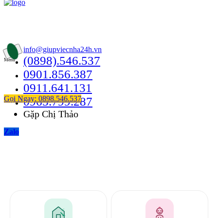
Thông Tin Liên Hệ
49/24B Bùi Quang Là, Phường 12, Quận Gò Vấp
info@giupviecnha24h.vn
(0898).546.537
Menu
0901.856.387
0911.641.131
Gọi Ngay: 0898.546.537
0965.799.287
Gặp Chị Thảo
Zalo