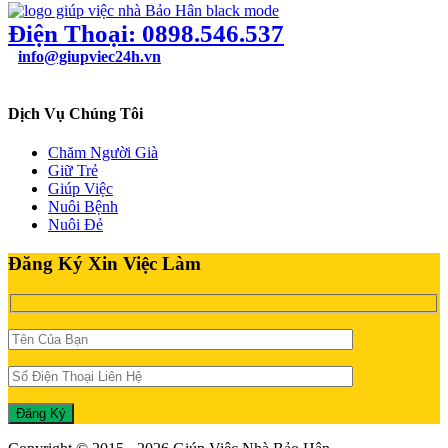
Điện Thoại: 0898.546.537
info@giupviec24h.vn
49/24B Bùi Quang Là, Phường 12, Quận Gò Vấp, TPHCM
Dịch Vụ Chúng Tôi
Chăm Người Già
Giữ Trẻ
Giúp Việc
Nuôi Bệnh
Nuôi Đẻ
Đăng Ký Xin Việc Làm
Đăng Ký