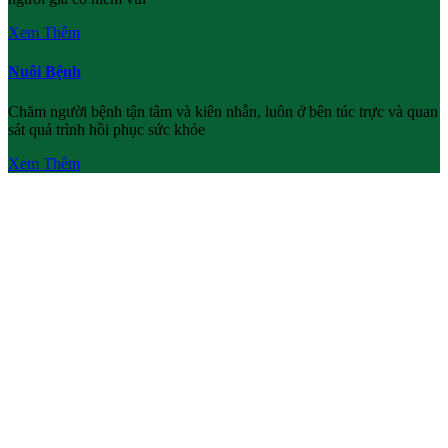
Xem Thêm
Nuôi Bệnh
Chăm người bệnh tận tâm và kiên nhẫn, luôn ở bên túc trực và quan
sát quá trình hồi phục sức khỏe
Xem Thêm