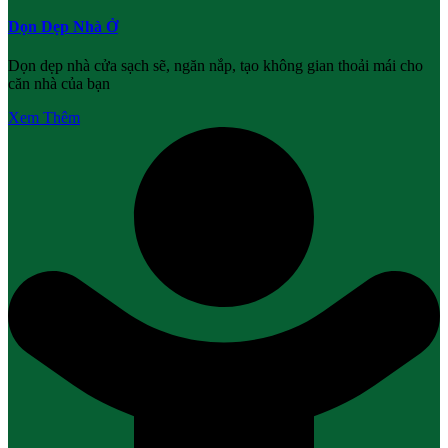
Dọn Dẹp Nhà Ở
Dọn dẹp nhà cửa sạch sẽ, ngăn nắp, tạo không gian thoải mái cho
căn nhà của bạn
Xem Thêm