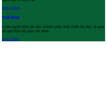
Xem Thêm
Nuôi Bệnh
Chăm người bệnh tận tâm và kiên nhẫn, luôn ở bên túc trực và quan
sát quá trình hồi phục sức khỏe
Xem Thêm