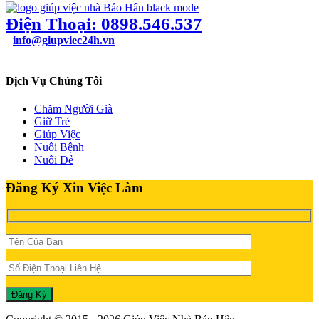
Điện Thoại: 0898.546.537
info@giupviec24h.vn
49/24B Bùi Quang Là, Phường 12, Quận Gò Vấp, TPHCM
Dịch Vụ Chúng Tôi
Chăm Người Già
Giữ Trẻ
Giúp Việc
Nuôi Bệnh
Nuôi Đẻ
Đăng Ký Xin Việc Làm
Đăng Ký