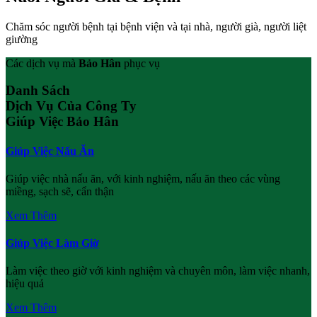
Chăm sóc người bệnh tại bệnh viện và tại nhà, người già, người liệt
giường
Các dịch vụ mà
Bảo Hân
phục vụ
Danh Sách
Dịch Vụ Của Công Ty
Giúp Việc Bảo Hân
Giúp Việc Nấu Ăn
Giúp việc nhà nấu ăn, với kinh nghiệm, nấu ăn theo các vùng
miềng, sạch sẽ, cẩn thận
Xem Thêm
Giúp Việc Làm Giờ
Làm việc theo giờ với kinh nghiệm và chuyên môn, làm việc nhanh,
hiệu quả
Xem Thêm