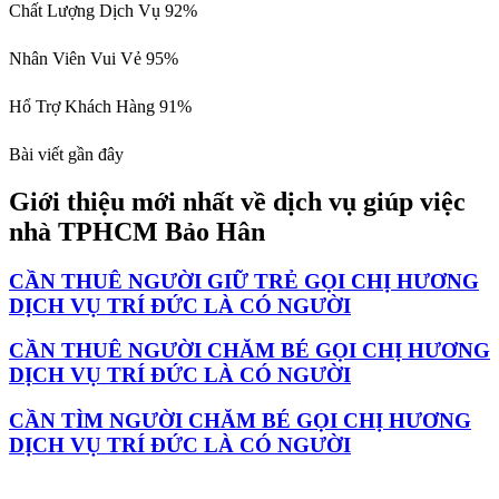
Chất Lượng Dịch Vụ
92%
Nhân Viên Vui Vẻ
95%
Hổ Trợ Khách Hàng
91%
Bài viết gần đây
Giới thiệu mới nhất về dịch vụ giúp việc
nhà TPHCM Bảo Hân
CẦN THUÊ NGƯỜI GIỮ TRẺ GỌI CHỊ HƯƠNG
DỊCH VỤ TRÍ ĐỨC LÀ CÓ NGƯỜI
CẦN THUÊ NGƯỜI CHĂM BÉ GỌI CHỊ HƯƠNG
DỊCH VỤ TRÍ ĐỨC LÀ CÓ NGƯỜI
CẦN TÌM NGƯỜI CHĂM BÉ GỌI CHỊ HƯƠNG
DỊCH VỤ TRÍ ĐỨC LÀ CÓ NGƯỜI