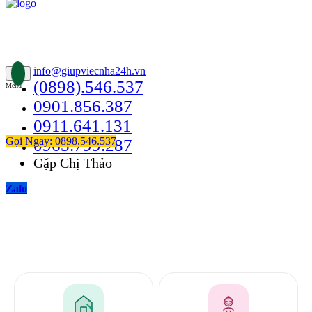
Thông Tin Liên Hệ
49/24B Bùi Quang Là, Phường 12, Quận Gò Vấp
info@giupviecnha24h.vn
(0898).546.537
Menu
0901.856.387
0911.641.131
Gọi Ngay: 0898.546.537
0965.799.287
Gặp Chị Thảo
Zalo