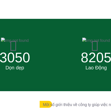
3050
820
Dọn dẹp
Lao Động
Một số giới thiệu về công ty giúp việc