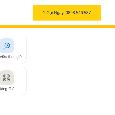
Gọi Ngay: 0898.546.537
việc theo giờ
Bảng Giá