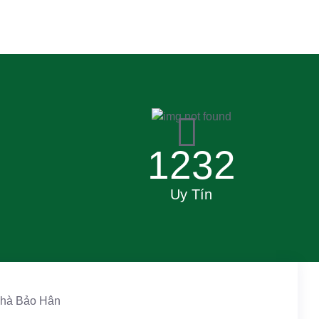
5
1232
Uy Tín
 nhà Bảo Hân