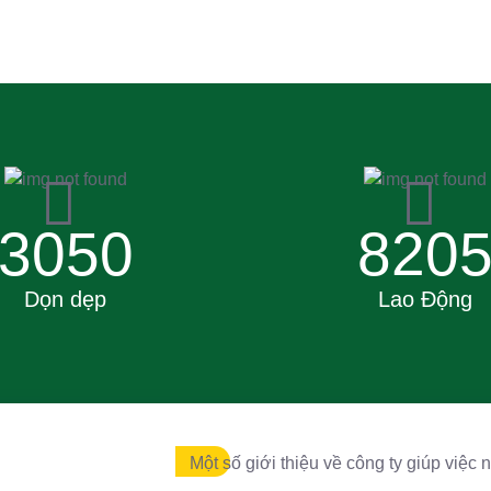
3050
820
Dọn dẹp
Lao Động
Một số giới thiệu về công ty giúp việc