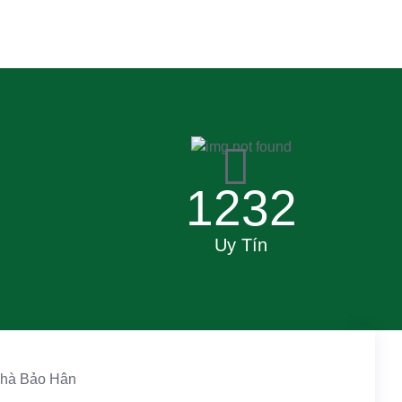
5
1232
Uy Tín
 nhà Bảo Hân